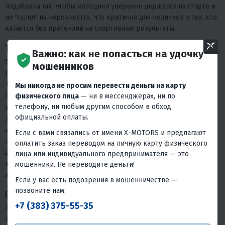
подобрана так, чтобы мотоцикл уверенно держался на старте и
не "гулял" на неровностях, что критично для новичков и тех, кто
катается без претензий на спортивные результаты.
Тормоза, колеса и электрика
Важно: как не попасться на удочку
Тормозная система - вентилируемые диски от KTM в сочетании с
мошенников
разработками ANJIE, гидравлика спереди и сзади. Колесная база
1470 мм, размер колес 21/18 со стальными ободами, шины
Мы никогда не просим перевести деньги на карту
80/100-21 и 110/100-18.
физического лица
— ни в мессенджерах, ни по
телефону, ни любым другим способом в обход
Из приятных деталей: светодиодная передняя фара с пятью
официальной оплаты.
линзами и ЖК-приборная панель. Это не просто "для галочки" -
на эндуро-маршрутах, где темнеет быстрее, чем заканчивается
Если с вами связались от имени X-MOTORS и предлагают
покатушка, нормальный свет реально решает, доедете вы
оплатить заказ переводом на личную карту физического
домой комфортно или на ощупь. Вся электрика защищена
лица или индивидуального предпринимателя — это
влагостойкими разъемами, а питание идет от легкого Li-ion
мошенники. Не переводите деньги!
аккумулятора (12В, около 200 грамм).
Если у вас есть подозрения в мошенничестве —
позвоните нам:
Пластик, руль и навеска
+7 (383) 375-55-35
Пластик выполнен по образцу KTM2020 - распространенный и
практичный вариант, к которому легко найти запчасти. Руль -