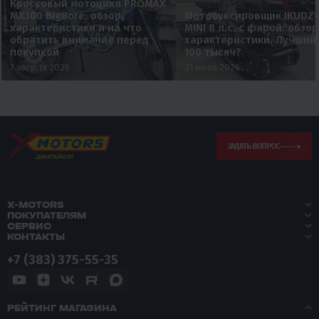
Кроссовый мотоцикл PROMAX
MX300 BigBore: обзор,
Мотобуксировщик IKUDZ
характеристики и на что
MINI 8 л.с. с фарой: обзор
обратить внимание перед
характеристики. Лучший
покупкой
100 тысяч?
7 августа 2026
31 июля 2026
ЗАДАТЬ ВОПРОС
X-MOTORS
ПОКУПАТЕЛЯМ
СЕРВИС
КОНТАКТЫ
+7 (383) 375-55-35
РЕЙТИНГ МАГАЗИНА