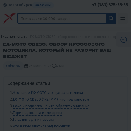
+7 (383) 375-55-35
Новосибирск
Магазины
Главная
Статьи
EX-MOTO CB250: обзор кроссового мотоцикла, который не р
EX-MOTO CB250: ОБЗОР КРОССОВОГО
МОТОЦИКЛА, КОТОРЫЙ НЕ РАЗОРИТ ВАШ
БЮДЖЕТ
26 июня 2026
4 мин.
Обзоры
Содержание статьи
Что такое EX-MOTO и откуда эта техника
EX-MOTO CB250 (172FMM): что под капотом
Рама и подвеска: на что обратить внимание
Тормоза, колеса и электрика
Пластик, руль и навеска
Что важно знать перед покупкой