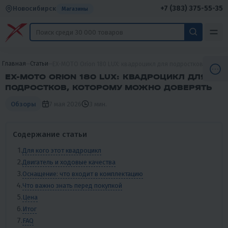
+7 (383) 375-55-35
Новосибирск
Магазины
Главная
Статьи
EX-MOTO Orion 180 LUX: квадроцикл для подростков, котор
EX-MOTO ORION 180 LUX: КВАДРОЦИКЛ ДЛЯ
ПОДРОСТКОВ, КОТОРОМУ МОЖНО ДОВЕРЯТЬ
7 мая 2026
3 мин.
Обзоры
Содержание статьи
Для кого этот квадроцикл
Двигатель и ходовые качества
Оснащение: что входит в комплектацию
Что важно знать перед покупкой
Цена
Итог
FAQ