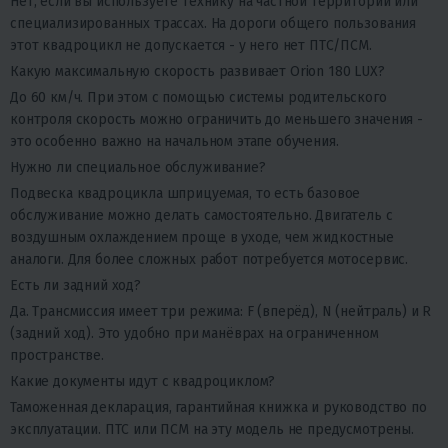
Нет, если вы используете технику на частной территории или
специализированных трассах. На дороги общего пользования
этот квадроцикл не допускается - у него нет ПТС/ПСМ.
Какую максимальную скорость развивает Orion 180 LUX?
До 60 км/ч. При этом с помощью системы родительского
контроля скорость можно ограничить до меньшего значения -
это особенно важно на начальном этапе обучения.
Нужно ли специальное обслуживание?
Подвеска квадроцикла шприцуемая, то есть базовое
обслуживание можно делать самостоятельно. Двигатель с
воздушным охлаждением проще в уходе, чем жидкостные
аналоги. Для более сложных работ потребуется мотосервис.
Есть ли задний ход?
Да. Трансмиссия имеет три режима: F (вперёд), N (нейтраль) и R
(задний ход). Это удобно при манёврах на ограниченном
пространстве.
Какие документы идут с квадроциклом?
Таможенная декларация, гарантийная книжка и руководство по
эксплуатации. ПТС или ПСМ на эту модель не предусмотрены.