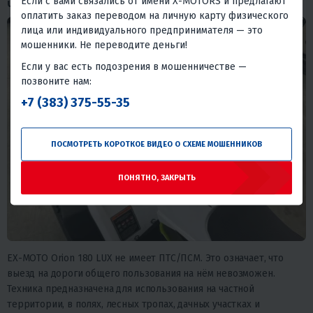
Если с вами связались от имени X-MOTORS и предлагают
Что важно знать перед покупкой
оплатить заказ переводом на личную карту физического
лица или индивидуального предпринимателя — это
мошенники. Не переводите деньги!
Если у вас есть подозрения в мошенничестве —
позвоните нам:
+7 (383) 375-55-35
ПОСМОТРЕТЬ КОРОТКОЕ ВИДЕО О СХЕМЕ МОШЕННИКОВ
ПОНЯТНО, ЗАКРЫТЬ
EX-MOTO Orion 180 LUX не имеет ПТС/ПСМ. Это означает, что
выезд на дороги общего пользования на нём невозможен.
Техника предназначена для использования на частной
территории, в полях, лесных тропах, дачных участках и