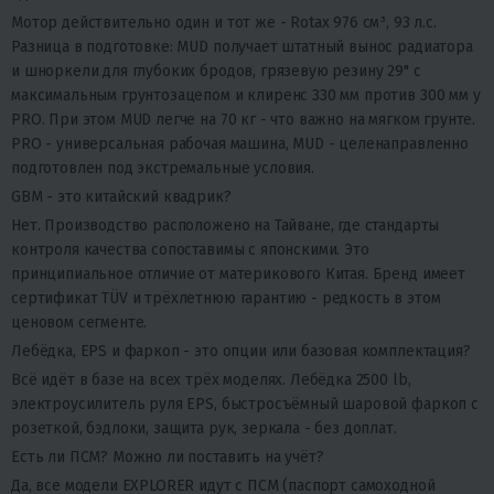
Мотор действительно один и тот же - Rotax 976 см³, 93 л.с.
Разница в подготовке: MUD получает штатный вынос радиатора
и шноркели для глубоких бродов, грязевую резину 29" с
максимальным грунтозацепом и клиренс 330 мм против 300 мм у
PRO. При этом MUD легче на 70 кг - что важно на мягком грунте.
PRO - универсальная рабочая машина, MUD - целенаправленно
подготовлен под экстремальные условия.
GBM - это китайский квадрик?
Нет. Производство расположено на Тайване, где стандарты
контроля качества сопоставимы с японскими. Это
принципиальное отличие от материкового Китая. Бренд имеет
сертификат TÜV и трёхлетнюю гарантию - редкость в этом
ценовом сегменте.
Лебёдка, EPS и фаркоп - это опции или базовая комплектация?
Всё идёт в базе на всех трёх моделях. Лебёдка 2500 lb,
электроусилитель руля EPS, быстросъёмный шаровой фаркоп с
розеткой, бэдлоки, защита рук, зеркала - без доплат.
Есть ли ПСМ? Можно ли поставить на учёт?
Да, все модели EXPLORER идут с ПСМ (паспорт самоходной