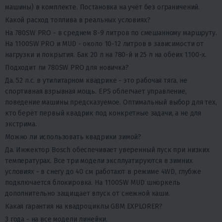
машины) в комплекте. Постановка на учёт без ограничений.
Какой расход топлива в реальных условиях?
На 780SW PRO - в среднем 8-9 литров по смешанному маршруту.
На 1100SW PRO и MUD - около 10-12 литров в зависимости от
нагрузки и покрытия. Бак 20 л на 780-й и 25 л на обеих 1100-х.
Подходит ли 780SW PRO для новичка?
Да. 52 л.с. в утилитарном квадрике - это рабочая тяга, не
спортивная взрывная мощь. EPS облегчает управление,
поведение машины предсказуемое. Оптимальный выбор для тех,
кто берёт первый квадрик под конкретные задачи, а не для
экстрима.
Можно ли использовать квадрики зимой?
Да. Инжектор Bosch обеспечивает уверенный пуск при низких
температурах. Все три модели эксплуатируются в зимних
условиях - в снегу до 40 см работают в режиме 4WD, глубже
подключается блокировка. На 1100SW MUD шноркель
дополнительно защищает впуск от снежной каши.
Какая гарантия на квадроциклы GBM EXPLORER?
3 года - на все модели линейки.