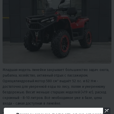
Младшая модель линейки закрывает большинство задач: охота,
рыбалка, хозяйство, активный отдых с пассажиром.
Одноцилиндровый мотор 580 см³ выдаёт 52 л.с. и 62 Н·м -
достаточно для уверенной езды по лесу, полям и умеренному
бездорожью. Весит меньше старших моделей (419 кг), расход
скромный - 8-10 литров. Всё необходимое уже в базе, цена
входа - самая доступная в линейке.
1100SW PRO - мощность и оснащение