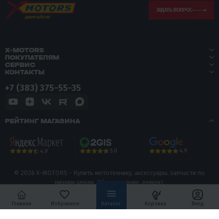
ЗАДАТЬ ВОПРОС
X-MOTORS
ПОКУПАТЕЛЯМ
СЕРВИС
КОНТАКТЫ
+7 (383) 375-55-35
РЕЙТИНГ МАГАЗИНА
5.0
4.9
4.9
© 2026 X-MOTORS - Купить мототехнику, аксессуары, запчасти по
низким ценам. Обслуживание, ремонт.
Политика конфиденциальности
Главная
Избранное
Каталог
Корзина
Вход