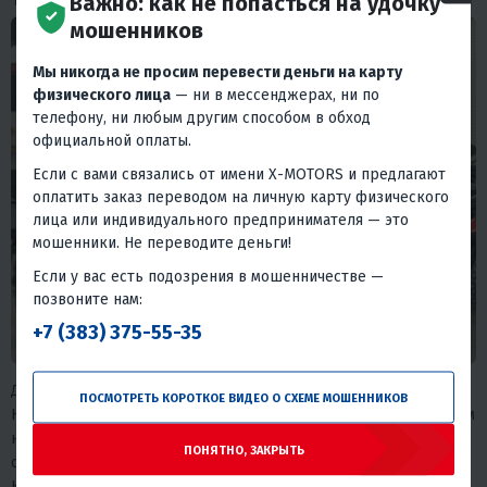
Важно: как не попасться на удочку
мошенников
Мы никогда не просим перевести деньги на карту
физического лица
— ни в мессенджерах, ни по
телефону, ни любым другим способом в обход
официальной оплаты.
Если с вами связались от имени X-MOTORS и предлагают
оплатить заказ переводом на личную карту физического
лица или индивидуального предпринимателя — это
мошенники. Не переводите деньги!
Если у вас есть подозрения в мошенничестве —
позвоните нам:
+7 (383) 375-55-35
Двухцилиндровый мотор на платформе Rotax (976 см³, 93 л.с., 97
ПОСМОТРЕТЬ КОРОТКОЕ ВИДЕО О СХЕМЕ МОШЕННИКОВ
Н·м) - это другой характер тяги: ровный, без провалов, с запасом
на любые задачи. Амортизаторы YIT с выносным резервуаром
ПОНЯТНО, ЗАКРЫТЬ
обеспечивают точную настройку под конкретные условия.
Клиренс 300 мм, бак 25 л, буксировка 800 кг. Выбор для тех,