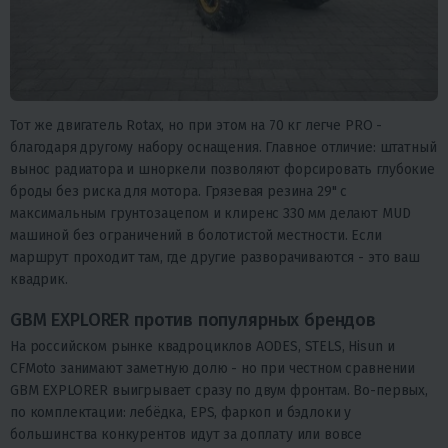
Тот же двигатель Rotax, но при этом на 70 кг легче PRO -
благодаря другому набору оснащения. Главное отличие: штатный
вынос радиатора и шноркели позволяют форсировать глубокие
броды без риска для мотора. Грязевая резина 29" с
максимальным грунтозацепом и клиренс 330 мм делают MUD
машиной без ограничений в болотистой местности. Если
маршрут проходит там, где другие разворачиваются - это ваш
квадрик.
GBM EXPLORER против популярных брендов
На российском рынке квадроциклов AODES, STELS, Hisun и
CFMoto занимают заметную долю - но при честном сравнении
GBM EXPLORER выигрывает сразу по двум фронтам. Во-первых,
по комплектации: лебёдка, EPS, фаркоп и бэдлоки у
большинства конкурентов идут за доплату или вовсе