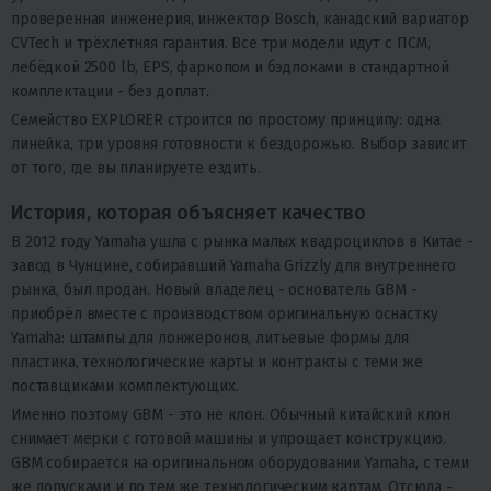
проверенная инженерия, инжектор Bosch, канадский вариатор
CVTech и трёхлетняя гарантия. Все три модели идут с ПСМ,
лебёдкой 2500 lb, EPS, фаркопом и бэдлоками в стандартной
комплектации - без доплат.
Семейство EXPLORER строится по простому принципу: одна
линейка, три уровня готовности к бездорожью. Выбор зависит
от того, где вы планируете ездить.
История, которая объясняет качество
В 2012 году Yamaha ушла с рынка малых квадроциклов в Китае -
завод в Чунцине, собиравший Yamaha Grizzly для внутреннего
рынка, был продан. Новый владелец - основатель GBM -
приобрёл вместе с производством оригинальную оснастку
Yamaha: штампы для лонжеронов, литьевые формы для
пластика, технологические карты и контракты с теми же
поставщиками комплектующих.
Именно поэтому GBM - это не клон. Обычный китайский клон
снимает мерки с готовой машины и упрощает конструкцию.
GBM собирается на оригинальном оборудовании Yamaha, с теми
же допусками и по тем же технологическим картам. Отсюда -