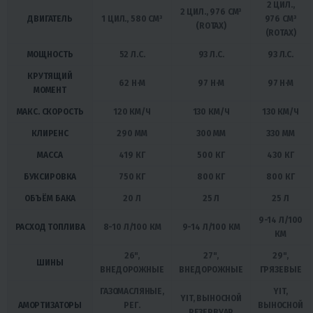
2 ЦИЛ.,
2 ЦИЛ., 976 СМ³
ДВИГАТЕЛЬ
1 ЦИЛ., 580 СМ³
976 СМ³
(ROTAX)
(ROTAX)
МОЩНОСТЬ
52 Л.С.
93 Л.С.
93 Л.С.
КРУТЯЩИЙ
62 Н·М
97 Н·М
97 Н·М
МОМЕНТ
МАКС. СКОРОСТЬ
120 КМ/Ч
130 КМ/Ч
130 КМ/Ч
КЛИРЕНС
290 ММ
300 ММ
330 ММ
МАССА
419 КГ
500 КГ
430 КГ
БУКСИРОВКА
750 КГ
800 КГ
800 КГ
ОБЪЁМ БАКА
20 Л
25 Л
25 Л
9-14 Л/100
РАСХОД ТОПЛИВА
8-10 Л/100 КМ
9-14 Л/100 КМ
КМ
26",
27",
29",
ШИНЫ
ВНЕДОРОЖНЫЕ
ВНЕДОРОЖНЫЕ
ГРЯЗЕВЫЕ
ГАЗОМАСЛЯНЫЕ,
YIT,
YIT, ВЫНОСНОЙ
АМОРТИЗАТОРЫ
РЕГ.
ВЫНОСНОЙ
РЕЗЕРВУАР