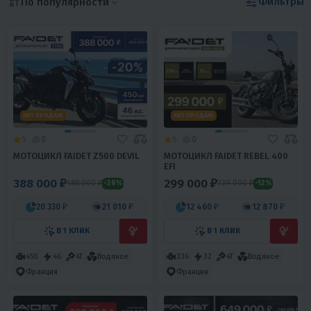
Фильтры
По популярности
ХИТ ПРОДАЖ
ХИТ ПРОДАЖ
5
0
5
0
МОТОЦИКЛ FAIDET Z500 DEVIL
МОТОЦИКЛ FAIDET REBEL 400
EFI
388 000 ₽
299 000 ₽
488 000 ₽
339 000 ₽
-20%
-12%
20 330 ₽
21 010 ₽
12 460 ₽
12 870 ₽
В 1 КЛИК
В 1 КЛИК
450
46
4T
Водяное
336
32
4T
Водяное
Франция
Франция