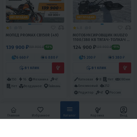
ХИТ ПРОДАЖ
ХИТ ПРОДАЖ
5
15
4.8
0
МОПЕД PROMAX CB150R (49)
МОТОБУКСИРОВЩИК IKUDZO
1100/380 К8 ТЯГАЧ-ТОЛКАЧ C
САНЯМИ
139 900 ₽
124 900 ₽
159 900 ₽
139 900 ₽
-13%
-11%
6 660 ₽
6 880 ₽
5 200 ₽
5 380 ₽
В 1 КЛИК
В 1 КЛИК
150
16
Механика
4T
Катковая
8
Нет
380мм
Бензиновый
252
Нет
Воздушное
Тайвань
Редуктор
4T
Россия
Главная
Избранное
Каталог
Корзина
Вход
НОВИНКА