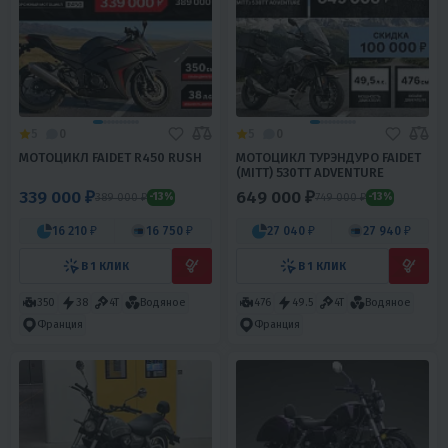
5
0
5
0
МОТОЦИКЛ FAIDET R450 RUSH
МОТОЦИКЛ ТУРЭНДУРО FAIDET
(MITT) 530TT ADVENTURE
339 000 ₽
649 000 ₽
389 000 ₽
749 000 ₽
-13%
-13%
16 210 ₽
16 750 ₽
27 040 ₽
27 940 ₽
В 1 КЛИК
В 1 КЛИК
350
38
4T
Водяное
476
49.5
4T
Водяное
Франция
Франция