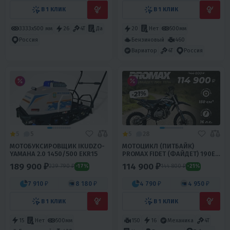
В 1 КЛИК
В 1 КЛИК
3333х500 мм
26
4T
Да
20
Нет
500мм
Бензиновый
460
Россия
Вариатор
4T
Россия
5
5
5
28
МОТОБУКСИРОВЩИК IKUDZO-
МОТОЦИКЛ (ПИТБАЙК)
YAMAHA 2.0 1450/500 EKR15
PROMAX FIDET (ФАЙДЕТ) 190E
17/14
189 900 ₽
114 900 ₽
229 790 ₽
144 800 ₽
-17%
-21%
7 910 ₽
8 180 ₽
4 790 ₽
4 950 ₽
В 1 КЛИК
В 1 КЛИК
15
Нет
500мм
150
16
Механика
4T