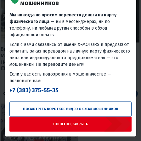
мошенников
Мы никогда не просим перевести деньги на карту
физического лица
— ни в мессенджерах, ни по
телефону, ни любым другим способом в обход
официальной оплаты.
Если с вами связались от имени X-MOTORS и предлагают
Внимание МОШЕННИКИ, X-
И Wi-fi подключил, и
оплатить заказ переводом на личную карту физического
MOTORS предупреждает!
мотоцикл приобрел😅
лица или индивидуального предпринимателя — это
Новая схема мошенничества.
6 августа 2026
835
мошенники. Не переводите деньги!
10 января 2025
33911
Если у вас есть подозрения в мошенничестве —
позвоните нам:
+7 (383) 375-55-35
СТАТЬИ
Все
ПОСМОТРЕТЬ КОРОТКОЕ ВИДЕО О СХЕМЕ МОШЕННИКОВ
ПОНЯТНО, ЗАКРЫТЬ
Отличия моделей Авантис ФХ
Люкс от модели Авантис