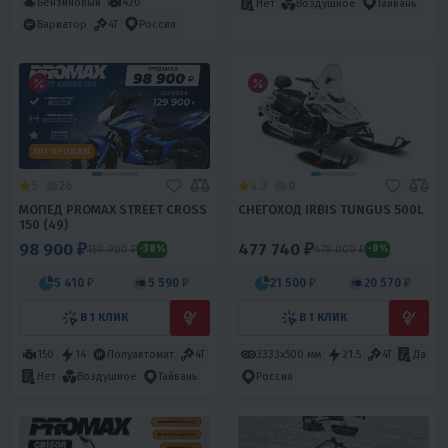
Бензиновый
420
Нет
Воздушное
Тайвань
Вариатор
4T
Россия
ХИТ ПРОДАЖ
5
26
4.3
0
МОПЕД PROMAX STREET CROSS
СНЕГОХОД IRBIS TUNGUS 500L
150 (49)
98 900 ₽
477 740 ₽
159 900 ₽
479 000 ₽
-38%
-0%
5 410 ₽
5 590 ₽
21 500 ₽
20 570 ₽
В 1 КЛИК
В 1 КЛИК
150
14
Полуавтомат
4T
3333х500 мм
21.5
4T
Да
Нет
Воздушное
Тайвань
Россия