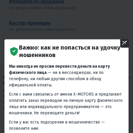
Менеджер по продажам
по результатам собеседования
Мастер-приемщик
по результатам собеседования
Важно: как не попасться на удочку
БОЛЬШЕ ВАКАНСИЙ
мошенников
Мы никогда не просим перевести деньги на карту
физического лица
— ни в мессенджерах, ни по
ЗАПОЛНИТЕ АНКЕТУ, ЧТОБЫ ОТКЛИКНУТЬСЯ НА
телефону, ни любым другим способом в обход
ВАКАНСИЮ
официальной оплаты.
Благодарим Вас за проявленный интерес к нашей компании.
Если с вами связались от имени X-MOTORS и предлагают
Просим пройти короткий тест. Пожалуйста, отнеситесь к нему
оплатить заказ переводом на личную карту физического
серьезно, так как в нашем выборе мы на 80% будем
лица или индивидуального предпринимателя — это
основываться на его результаты.
мошенники. Не переводите деньги!
1
Если у вас есть подозрения в мошенничестве —
2
3
позвоните нам: