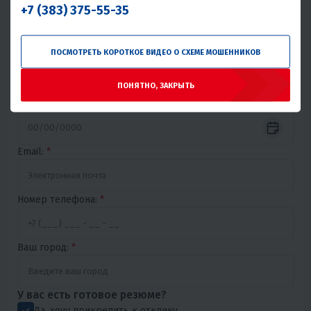
Имя:
*
+7 (383) 375-55-35
ПОСМОТРЕТЬ КОРОТКОЕ ВИДЕО О СХЕМЕ МОШЕННИКОВ
Фамилия:
*
ПОНЯТНО, ЗАКРЫТЬ
Дата рождения:
*
Email:
*
Номер телефона:
*
Ваш город:
*
У вас есть готовое резюме?
Да, хочу прикрепить к отклику