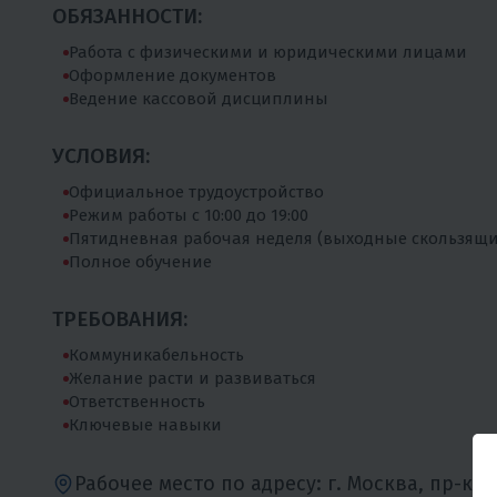
ОБЯЗАННОСТИ:
Работа с физическими и юридическими лицами
Оформление документов
Ведение кассовой дисциплины
УСЛОВИЯ:
Официальное трудоустройство
Режим работы с 10:00 до 19:00
Пятидневная рабочая неделя (выходные скользящи
Полное обучение
ТРЕБОВАНИЯ:
Коммуникабельность
Желание расти и развиваться
Ответственность
Ключевые навыки
Рабочее место по адресу: г. Москва, пр-кт 