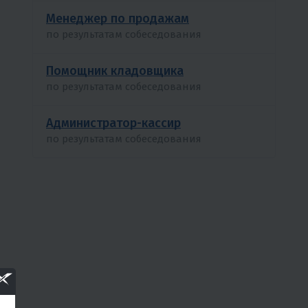
Менеджер по продажам
по результатам собеседования
Помощник кладовщика
по результатам собеседования
Администратор-кассир
по результатам собеседования