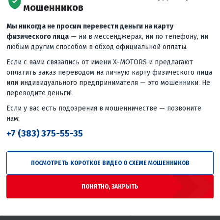
мошенников
Мы никогда не просим перевести деньги на карту
физического лица
— ни в мессенджерах, ни по телефону, ни
любым другим способом в обход официальной оплаты.
Если с вами связались от имени X-MOTORS и предлагают
ТОБЫ ОТКЛИКНУТЬСЯ НА 
оплатить заказ переводом на личную карту физического лица
или индивидуального предпринимателя — это мошенники. Не
пании. Просим пройти короткий тест. Пожалуйста, отнесит
переводите деньги!
новываться на его результаты.
Если у вас есть подозрения в мошенничестве — позвоните
нам:
2
+7 (383) 375-55-35
асскажите о вашем опыте
ПОСМОТРЕТЬ КОРОТКОЕ ВИДЕО О СХЕМЕ МОШЕННИКОВ
Дата рождения:
*
ПОНЯТНО, ЗАКРЫТЬ
фона:
*
Ваш город:
*