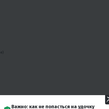
е)
Андропова, 22
Важно: как не попасться на удочку