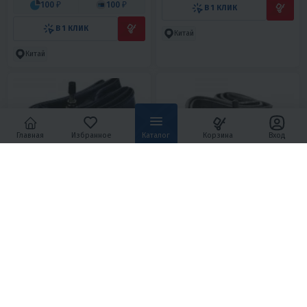
100 ₽
100 ₽
В 1 КЛИК
В 1 КЛИК
Китай
Китай
Главная
Избранное
Каталог
Корзина
Вход
4.7
0
4.9
0
КАМЕРА МОТО 06 YUANXING
КАМЕРА МОТО 14 YUANXING
520 ₽
690 ₽
600 ₽
-13%
В 1 КЛИК
В 1 КЛИК
Китай
Китай