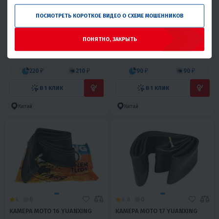
ПОСМОТРЕТЬ КОРОТКОЕ ВИДЕО О СХЕМЕ МОШЕННИКОВ
4.8
0
4.4
0
ПОКРЫШКА WANDA 14
ПОКРЫШКА WANDA,21",
ПОНЯТНО, ЗАКРЫТЬ
ПИТБАЙК Р2002 КРОСС
МОТОЦИКЛ, 2,75-21 МОДЕЛЬ
Р2209 КРОСС
4 910 ₽
2 070 ₽
220 ₽
210 ₽
90 ₽
90 ₽
В 1 КЛИК
В 1 КЛИК
Китай
Китай
4
0
4.8
0
КАМЕРА МОТО 16 YUANXING
КАМЕРА МОТО 17 YUANXING