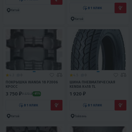
В 1 КЛИК
Китай
Китай
4.3
0
4.5
0
ПОКРЫШКА WANDA 18 Р2006
ШИНА ПНЕВМАТИЧЕСКАЯ
КРОСС
KENDA K418 TL
3 750 ₽
1 920 ₽
9 570 ₽
-61%
В 1 КЛИК
В 1 КЛИК
Китай
Тайвань