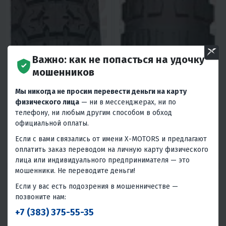
Важно: как не попасться на удочку
4.7
0
4.6
0
мошенников
ПОКРЫШКА ВАНДА 18"
ПОКРЫШКА WANDA12 ПИТБАЙК
МОТОЦИКЛ 2,75-18 МОДЕЛЬ
Р262
Мы никогда не просим перевести деньги на карту
Р210 УНИВЕРСАЛЬНАЯ
1 550 ₽
1 560 ₽
физического лица
— ни в мессенджерах, ни по
телефону, ни любым другим способом в обход
70 ₽
70 ₽
70 ₽
70 ₽
официальной оплаты.
В 1 КЛИК
В 1 КЛИК
Если с вами связались от имени X-MOTORS и предлагают
оплатить заказ переводом на личную карту физического
Китай
Китай
лица или индивидуального предпринимателя — это
мошенники. Не переводите деньги!
Если у вас есть подозрения в мошенничестве —
позвоните нам:
+7 (383) 375-55-35