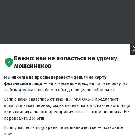
Важно: как не попасться на удочку
мошенников
:
Телефоны:
Мы никогда не просим перевести деньги на карту
+7 (863) 322-63-86
0-19:00
физического лица
— ни в мессенджерах, ни по телефону, ни
Ежедневно 10:00-19:00
любым другим способом в обход официальной оплаты.
Если с вами связались от имени X-MOTORS и предлагают
оплатить заказ переводом на личную карту физического лица
или индивидуального предпринимателя — это мошенники. Не
переводите деньги!
График работы:
Телефо
Если у вас есть подозрения в мошенничестве — позвоните
+7 800 
Пн: 09:00 -
Чт: 09:00 - 19:00
нам: