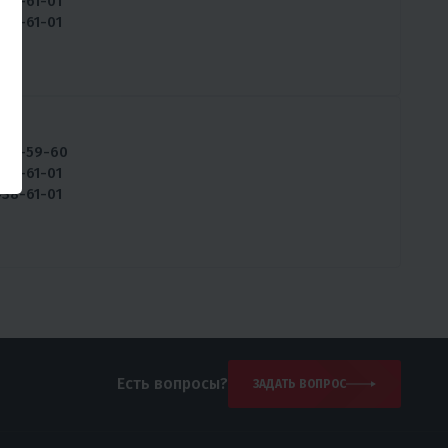
538-61-01
438-61-01
ны:
234-59-60
538-61-01
438-61-01
Есть вопросы?
ЗАДАТЬ ВОПРОС