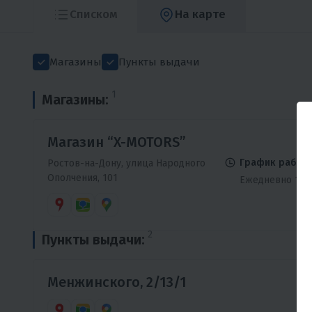
Списком
На карте
Магазины
Пункты выдачи
1
Магазины:
Магазин “X-MOTORS”
График работы
Ростов-на-Дону, улица Народного
Ополчения, 101
Ежедневно 10:0
2
Пункты выдачи:
Менжинского, 2/13/1