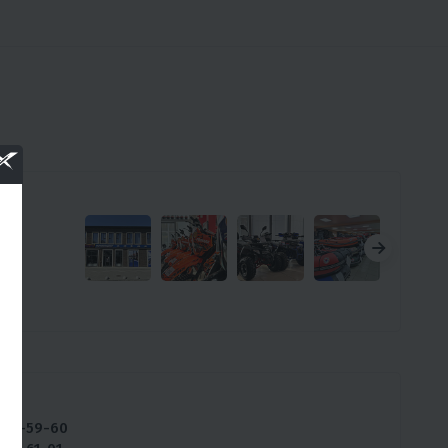
ны:
234-59-60