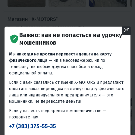
Магазин “X-MOTORS”
Санкт-Петербург, улица Типанова, 30А
Важно: как не попасться на удочку
мошенников
График работы:
Мы никогда не просим перевести деньги на карту
Ежедневно 10:00-19:00
физического лица
— ни в мессенджерах, ни по
телефону, ни любым другим способом в обход
Телефоны:
официальной оплаты.
+7 (812) 237-37-24
Если с вами связались от имени X-MOTORS и предлагают
Ежедневно 10:00-19:00
оплатить заказ переводом на личную карту физического
лица или индивидуального предпринимателя — это
мошенники. Не переводите деньги!
Если у вас есть подозрения в мошенничестве —
позвоните нам:
+7 (383) 375-55-35