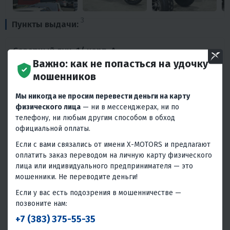
3
Пункты выдачи:
Северный луч, 1/ корп. А
Важно: как не попасться на удочку
мошенников
График работы:
Мы никогда не просим перевести деньги на карту
Пн: 09:00 -
Чт: 09:00 - 20:00
физического лица
— ни в мессенджерах, ни по
20:00
Пт: 09:00 -
телефону, ни любым другим способом в обход
Вт: 09:00 - 20:00
20:00
официальной оплаты.
Ср: 09:00 -
Сб: 10:00 - 16:00
20:00
Вс: 10:00 - 14:00
Если с вами связались от имени X-MOTORS и предлагают
оплатить заказ переводом на личную карту физического
Телефоны:
лица или индивидуального предпринимателя — это
+7 800 234-59-60
мошенники. Не переводите деньги!
+7 912 805-65-74
Если у вас есть подозрения в мошенничестве —
+7 351 945-65-74
позвоните нам:
+7 (383) 375-55-35
Троицкий тракт, 33