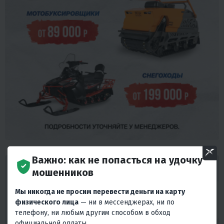
Важно: как не попасться на удочку
ГАРАНТИРУЕМ ЛУЧШИЕ ЦЕНЫ! ВЕРНЕМ 110%
мошенников
ЕСЛИ НАЙДЕТЕ ДЕШЕВЛЕ! ДАЖЕ ПОСЛЕ
ПОКУПКИ!
Мы никогда не просим перевести деньги на карту
Мы гарантируем, что наши цены будут наилучшими на рынке, и
физического лица
— ни в мессенджерах, ни по
хотим убедиться, что вы получаете лучшее предложение. Ваше
телефону, ни любым другим способом в обход
удовлетворение и доверие - наша главная цель.
официальной оплаты.