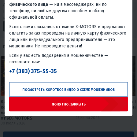
физического лица
— ни в мессенджерах, ни по
Любишь драйв и интересуешься мототехникой?
телефону, ни любым другим способом в обход
Подписывайся на наши социальные сети. У нас много
официальной оплаты.
интересного.
Если с вами связались от имени X-MOTORS и предлагают
оплатить заказ переводом на личную карту физического
лица или индивидуального предпринимателя — это
мошенники. Не переводите деньги!
ПОХОЖИЕ ОБЗОРЫ
Если у вас есть подозрения в мошенничестве —
позвоните нам:
+7 (383) 375-55-35
ПОСМОТРЕТЬ КОРОТКОЕ ВИДЕО О СХЕМЕ МОШЕННИКОВ
Круизер, который не бьет по
Максискутер PROMAX ADV 
ПОНЯТНО, ЗАКРЫТЬ
карману🔥🔥 Обзор дорожного
— лучшее предложение на
мотоцикла FAIDET Rebel 400 EFI
рынке.
от мX-MOTORS
27 июля 2026
30 июля 2026