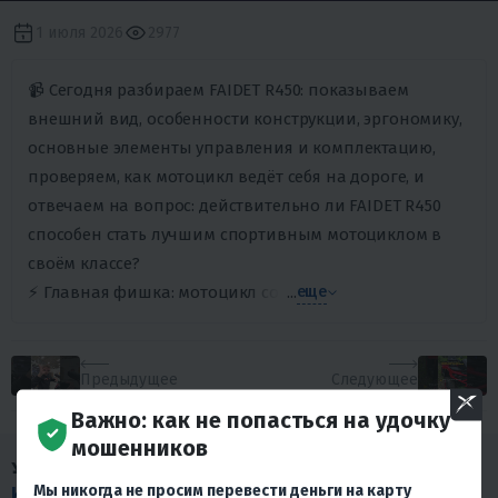
1 июля 2026
2977
📹 Сегодня разбираем FAIDET R450: показываем
внешний вид, особенности конструкции, эргономику,
основные элементы управления и комплектацию,
проверяем, как мотоцикл ведёт себя на дороге, и
отвечаем на вопрос: действительно ли FAIDET R450
способен стать лучшим спортивным мотоциклом в
своём классе?
⚡️ Главная фишка: мотоцикл сочетает спортивный характе
...
еще
Предыдущее
Следующее
Важно: как не попасться на удочку
мошенников
У НАС МНОГО
Мы никогда не просим перевести деньги на карту
ИНТЕРЕСНОГО КОНТЕНТА
!