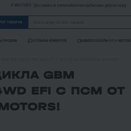
X-MOTORS
Доставка и оплата
Контакты
Письмо директору
ЛОГ ТОВАРОВ
Ы ПРОДАЖ
ОТЗЫВЫ КЛИЕНТОВ
ВИДЕООБЗОРЫ ОТ X-MOTOR
GBM EXPLORER 780 4WD EFI с ПСМ от мотосалона X-MOTORS!
ЦИКЛА GBM
WD EFI С ПСМ ОТ
MOTORS!