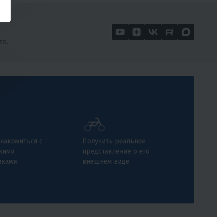
го.
накомиться с
Получить реальное
кими
представление о его
иками
внешнем виде