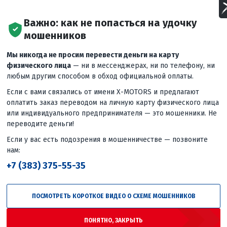
Важно: как не попасться на удочку
мошенников
Мы никогда не просим перевести деньги на карту
физического лица
— ни в мессенджерах, ни по телефону, ни
любым другим способом в обход официальной оплаты.
Если с вами связались от имени X-MOTORS и предлагают
оплатить заказ переводом на личную карту физического лица
m-explorer-780-4wd-efi-s-psm
или индивидуального предпринимателя — это мошенники. Не
ями!
...
еще
переводите деньги!
Если у вас есть подозрения в мошенничестве — позвоните
нам:
Следующее
вид
🔥 Сколько стоил самый первый
+7 (383) 375-55-35
мотоцикл? #xmotors #хмоторс
#мотоцикл
ПОСМОТРЕТЬ КОРОТКОЕ ВИДЕО О СХЕМЕ МОШЕННИКОВ
ПОНЯТНО, ЗАКРЫТЬ