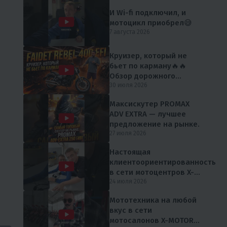
И Wi-fi подключил, и
мотоцикл приобрел😅
7 августа 2026
Круизер, который не
бьет по карману🔥🔥
Обзор дорожного
мотоцикла FAIDET Rebel
30 июля 2026
400 EFI от мX-MOTORS
Максискутер PROMAX
ADV EXTRA — лучшее
предложение на рынке.
27 июля 2026
Настоящая
клиентоориентированность
в сети мотоцентров X-
MOTORS 😎
24 июля 2026
Мототехника на любой
вкус в сети
мотосалонов X-MOTORS