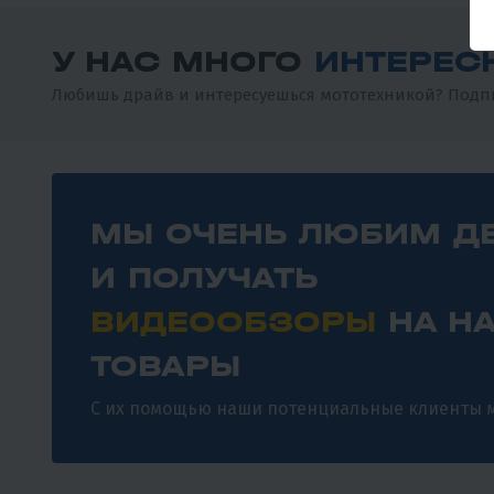
У НАС МНОГО
ИНТЕРЕС
Любишь драйв и интересуешься мототехникой? Подпи
МЫ ОЧЕНЬ ЛЮБИМ Д
И ПОЛУЧАТЬ
ВИДЕООБЗОРЫ
НА Н
ТОВАРЫ
С их помощью наши потенциальные клиенты м