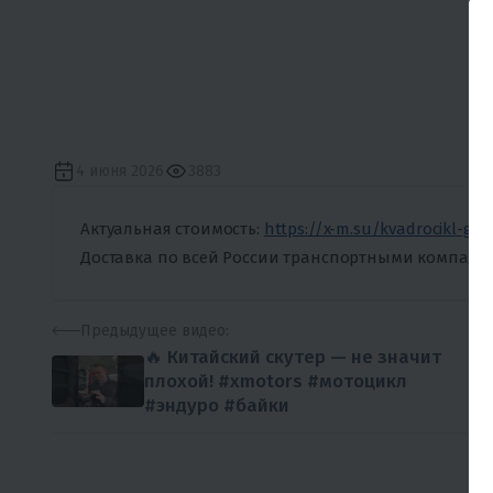
4 июня 2026
3883
Актуальная стоимость:
https://x-m.su/kvadrocikl-gb
Доставка по всей России транспортными компани
Предыдущее
видео:
🔥 Китайский скутер — не значит
плохой! #xmotors #мотоцикл
#эндуро #байки