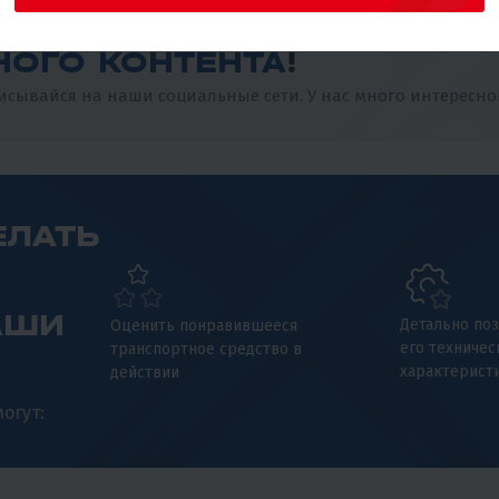
НОГО КОНТЕНТА
!
сывайся на наши социальные сети. У нас много интересно
ЕЛАТЬ
АШИ
Детально поз
Оценить понравившееся
его техничес
транспортное средство в
характерист
действии
огут: