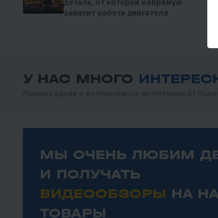
деталь, от которой напрямую
зависит работа двигателя
У НАС МНОГО
ИНТЕРЕС
Любишь драйв и интересуешься мототехникой? Подпи
МЫ ОЧЕНЬ ЛЮБИМ Д
И ПОЛУЧАТЬ
ВИДЕООБЗОРЫ
НА Н
ТОВАРЫ