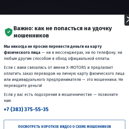
Важно: как не попасться на удочку
мошенников
Мы никогда не просим перевести деньги на карту
физического лица
— ни в мессенджерах, ни по телефону, ни
любым другим способом в обход официальной оплаты.
Если с вами связались от имени X-MOTORS и предлагают
оплатить заказ переводом на личную карту физического лица
зываем комплектацию, подвеску, тормоза, колеса и качество
или индивидуального предпринимателя — это мошенники. Не
большинства конкурентов, и отвечаем на вопрос: стоит ли
переводите деньги!
Если у вас есть подозрения в мошенничестве — позвоните
350-кубовым двигателем с жидкостным охлаждением мощность
...
еще
нам:
+7 (383) 375-55-35
Следующее
вид
Сколько можно сэкономить на
ПОСМОТРЕТЬ КОРОТКОЕ ВИДЕО О СХЕМЕ МОШЕННИКОВ