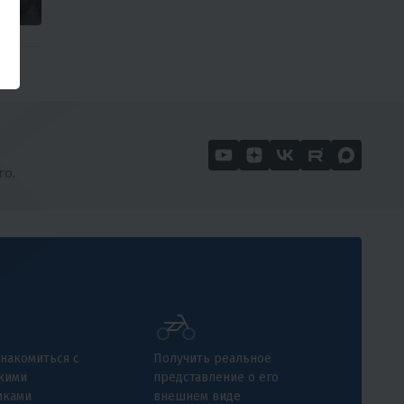
го.
накомиться с
Получить реальное
кими
представление о его
иками
внешнем виде