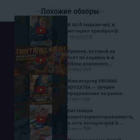
Похожие обзоры
И Wi-fi подключил, и
мотоцикл приобрел😅
7 августа 2026
Круизер, который не
бьет по карману🔥🔥
Обзор дорожного
мотоцикла FAIDET Rebel
30 июля 2026
400 EFI от мX-MOTORS
Максискутер PROMAX
ADV EXTRA — лучшее
предложение на рынке.
27 июля 2026
Настоящая
клиентоориентированность
в сети мотоцентров X-
MOTORS 😎
24 июля 2026