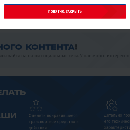
бензине? ⛽️ #xmotors #эндуро
ПОНЯТНО, ЗАКРЫТЬ
НОГО КОНТЕНТА
!
сывайся на наши социальные сети. У нас много интересно
ЕЛАТЬ
АШИ
Детально поз
Оценить понравившееся
его техничес
транспортное средство в
характерист
действии