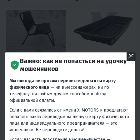
4.4
0
4.8
0
Важно: как не попасться на удочку
СИДЕНЬЕ (КРЕСЛО) РАЙДА
CАНИ-ВОЛОКУШИ СТАНДАРТ,
мошенников
ДЛИНА 1450 ММ (БЕЗ
ОТБОЙНИКА НЕПОДШИТЫЕ)
4 500 ₽
8 500 ₽
6 170 ₽
-27%
Мы никогда не просим перевести деньги на карту
физического лица
— ни в мессенджерах, ни по
200 ₽
190 ₽
380 ₽
370 ₽
телефону, ни любым другим способом в обход
официальной оплаты.
В 1 КЛИК
В 1 КЛИК
Если с вами связались от имени X-MOTORS и предлагают
Россия
Россия
оплатить заказ переводом на личную карту физического
лица или индивидуального предпринимателя — это
мошенники. Не переводите деньги!
Если у вас есть подозрения в мошенничестве —