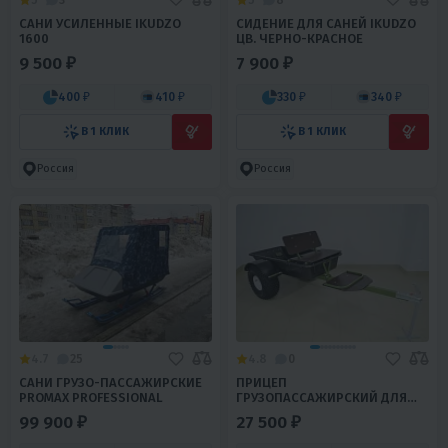
САНИ УСИЛЕННЫЕ IKUDZO
СИДЕНИЕ ДЛЯ САНЕЙ IKUDZO
1600
ЦВ. ЧЕРНО-КРАСНОЕ
9 500 ₽
7 900 ₽
400 ₽
410 ₽
330 ₽
340 ₽
В 1 КЛИК
В 1 КЛИК
Россия
Россия
4.7
25
4.8
0
САНИ ГРУЗО-ПАССАЖИРСКИЕ
ПРИЦЕП
PROMAX PROFESSIONAL
ГРУЗОПАССАЖИРСКИЙ ДЛЯ
МОТОБУКСИРОВЩИКА СО
99 900 ₽
27 500 ₽
СЪЕМНЫМИ САНЯМИ
ВОЛОКУШАМИ KOIRA