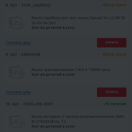
Под заказ
8. Арт -
2448_LiquiMoly
Масло LiquiMoly синт. мот. масло Special Tec LL 5W 30
SL A3/B4 (5л)
Кол-во деталей в узле:
Уточнить цену
КУПИТЬ
Под заказ
9. Арт -
XM061698
Масло трансмиссионное C.N.R.G. 75W90 Iveco
Кол-во деталей в узле:
Уточнить цену
КУПИТЬ
В наличии
10. Арт -
CNRG-296-0001
Масло моторное 2-тактное полусинтетическое CNRG
N-STROKE Moto, 1 л.
Кол-во деталей в узле: