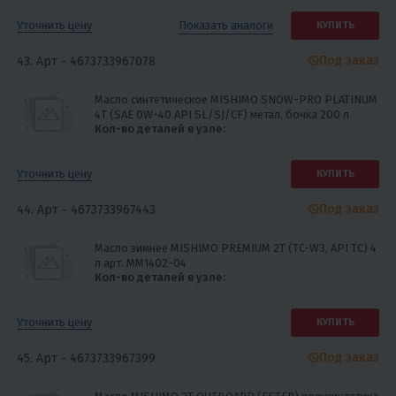
Показать
аналоги
Уточнить цену
КУПИТЬ
Под заказ
43. Арт -
4673733967078
Масло синтетическое MISHIMO SNOW-PRO PLATINUM
4Т (SAE 0W-40 API SL/SJ/CF) метал. бочка 200 л
Кол-во деталей в узле:
Уточнить цену
КУПИТЬ
Под заказ
44. Арт -
4673733967443
Масло зимнее MISHIMO PREMIUM 2Т (TC-W3, API TC) 4
л арт. MM1402-04
Кол-во деталей в узле:
Уточнить цену
КУПИТЬ
Под заказ
45. Арт -
4673733967399