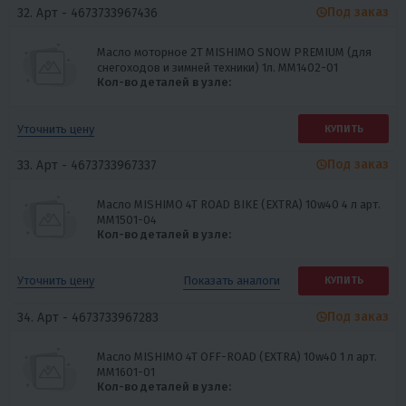
Под заказ
32. Арт -
4673733967436
Масло моторное 2Т MISHIMO SNOW PREMIUM (для
снегоходов и зимней техники) 1л. ММ1402-01
Кол-во деталей в узле:
Уточнить цену
КУПИТЬ
Под заказ
33. Арт -
4673733967337
Масло MISHIMO 4T ROAD BIKE (EXTRA) 10w40 4 л арт.
MM1501-04
Кол-во деталей в узле:
Показать
аналоги
Уточнить цену
КУПИТЬ
Под заказ
34. Арт -
4673733967283
Масло MISHIMO 4T OFF-ROAD (EXTRA) 10w40 1 л арт.
MM1601-01
Кол-во деталей в узле: