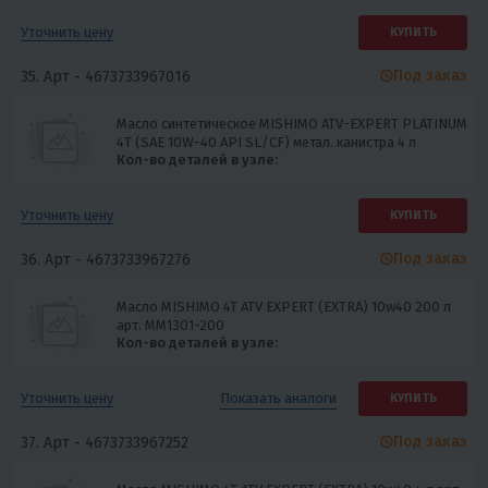
Уточнить цену
КУПИТЬ
Под заказ
35. Арт -
4673733967016
Масло синтетическое MISHIMO ATV-EXPERT PLATINUM
4Т (SAE 10W-40 API SL/CF) метал. канистра 4 л
Кол-во деталей в узле:
Уточнить цену
КУПИТЬ
Под заказ
36. Арт -
4673733967276
Масло MISHIMO 4T ATV EXPERT (EXTRA) 10w40 200 л
арт. MM1301-200
Кол-во деталей в узле:
Показать
аналоги
Уточнить цену
КУПИТЬ
Под заказ
37. Арт -
4673733967252