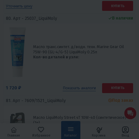
Уточнить цену
КУПИТЬ
В наличии
80. Арт -
25037_LiquiMoly
Масло транс.синтет. д/водн. техн. Marine Gear Oil
75W-90 (GL-4/G-5) LiquiMoly 0.25л
Кол-во деталей в узле:
1 720 ₽
Показать
аналоги
КУПИТЬ
Под заказ
81. Арт -
7609/1521_LiquiMoly
Масло LiquiMoly Street 4T 10W-40 (синтетическое)
(1л)
Кол-во деталей в узле:
Главная
Избранное
Каталог
Корзина
Вход