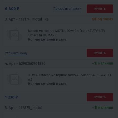
6 800 ₽
Показать
аналоги
КУПИТЬ
Под заказ
3. Арт -
113174_motul_не
Масло моторное MOTUL 10w40 п/син. 4Т ATV-UTV
Expert 1л НЕ МАРК
Кол-во деталей в узле:
Уточнить цену
КУПИТЬ
В наличии
4. Арт -
6290360901886
NOMAD Масло моторное Novo 4T Super SAE 10W40 (1
л.)
Кол-во деталей в узле:
1 230 ₽
КУПИТЬ
В наличии
5. Арт -
112875_motul