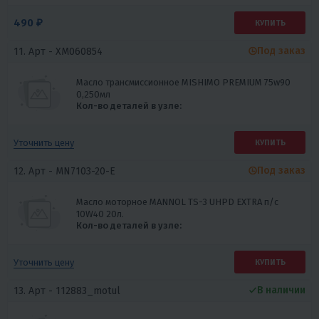
490 ₽
КУПИТЬ
Под заказ
11. Арт -
XM060854
Масло трансмиссионное MISHIMO PREMIUM 75w90
0,250мл
Кол-во деталей в узле:
Уточнить цену
КУПИТЬ
Под заказ
12. Арт -
MN7103-20-E
Масло моторное MANNOL TS-3 UHPD EXTRA п/с
10W40 20л.
Кол-во деталей в узле:
Уточнить цену
КУПИТЬ
В наличии
13. Арт -
112883_motul