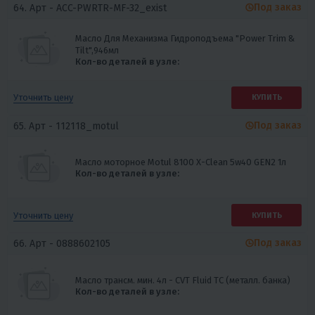
Под заказ
64. Арт -
ACC-PWRTR-MF-32_exist
Масло Для Механизма Гидроподъема "Power Trim &
Tilt",946мл
Кол-во деталей в узле:
Уточнить цену
КУПИТЬ
Под заказ
65. Арт -
112118_motul
Масло моторное Motul 8100 X-Clean 5w40 GEN2 1л
Кол-во деталей в узле:
Уточнить цену
КУПИТЬ
Под заказ
66. Арт -
0888602105
Масло трансм. мин. 4л - CVT Fluid TC (металл. банка)
Кол-во деталей в узле: