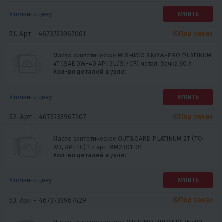
Уточнить цену
КУПИТЬ
Под заказ
51. Арт -
4673733967061
Масло синтетическое MISHIMO SNOW-PRO PLATINUM
4Т (SAE 0W-40 API SL/SJ/CF) метал. бочка 60 л
Кол-во деталей в узле:
Уточнить цену
КУПИТЬ
Под заказ
52. Арт -
4673733967207
Масло синтетическое OUTBOARD PLATINUM 2Т (TC-
W3, API TC) 1 л арт. MM2301-01
Кол-во деталей в узле:
Уточнить цену
КУПИТЬ
Под заказ
53. Арт -
4673733967429
Масло трансмиссионное MISHIMO PREMIUM 75w90