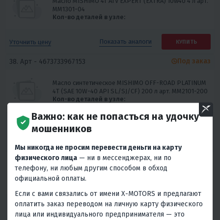
Масло MISHIMO 4T ATV EXPERT (EXTRA) 10w40 4 л арт.
MM1301-04
Кол-во деталей в узле:
Показать
аналоги
Уточнить цену
КУПИТЬ
Под заказ
38. Арт -
4673733967153
Масло синтетическое MISHIMO OFF-ROAD PLATINUM
4Т (SAE 10W-40 API SL/SJ/CF) 200 л арт. MM2101-200
Кол-во деталей в узле:
Важно: как не попасться на удочку
Уточнить цену
КУПИТЬ
мошенников
Под заказ
39. Арт -
4673733967344
Мы никогда не просим перевести деньги на карту
физического лица
— ни в мессенджерах, ни по
Масло MISHIMO 4T ROAD BIKE (EXTRA) 10w40 60 л арт.
телефону, ни любым другим способом в обход
MM1501-60
официальной оплаты.
Кол-во деталей в узле:
Если с вами связались от имени X-MOTORS и предлагают
оплатить заказ переводом на личную карту физического
Показать
аналоги
Уточнить цену
КУПИТЬ
лица или индивидуального предпринимателя — это