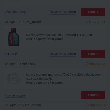
Показать
аналоги
Уточнить цену
КУПИТЬ
В наличии
75. Арт -
113475_motul
Масло моторное MOTUL Outboard TECH 2T 1л
Кол-во деталей в узле:
2 100 ₽
Показать
аналоги
КУПИТЬ
Под заказ
76. Арт -
XM053783
Масло Mannol трансмис. 75w90 син.Extra Getriebeoel
0,250мл НЕ МАРК
Кол-во деталей в узле:
Уточнить цену
КУПИТЬ
Под заказ
77. Арт -
112121_motul